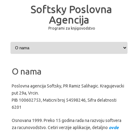
Softsky Poslovna
Agencija
Programi za knjigovodstvo
Skip to content
O nama
Poslovna agencija Softsky, PR Ramiz Salihagic. Kragujevacki
put 29a, Vrcin.
PIB 100602753, Maticni broj 54598246, Sifra delatnosti
6201
Osnovana 1999. Preko 15 godina rada na razvoju softvera
za racunovodstvo. Cetiri verzije aplikacije, detaljno
ovde